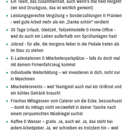
Ein Team, das zusammenhält, auch wenn's mal heiß hergeht
(wir sind Druckguss, das ist wörtlich gemeint)
Leistungsgerechte Vergütung + Sonderzahlungen & Prämien
- weil gute Arbeit mehr als ein „Danke schön" verdient
30 Tage Urlaub, Gleitzeit, Teilzeitmodelle & Home-Office -
weil du auch ein Leben außerhalb von Sprühanlagen hast
Jobrad - für alle, die morgens lieber in die Pedale treten als
im Stau zu stehen
E-Ladestationen & Mitarbeiterparkplätze – falls du doch mal
mit deinem Firmenfahrzeug kommst
Individuelle Weiterbildung – wir investieren in dich, nicht nur
in Maschinen
Mitarbeiterevents – weil Teamgeist auch mal ein Grillrost und
ein kühles Getränk braucht
Frisches Mittagessen vom Caterer um die Ecke, bezuschusst
– damit du mittags nicht verzweifelt in deiner Tasche nach
einem zerquetschten Müsliriegel suchst
Kaffee & Wasser – gratis. Ja, auch wir. Ja, das steht bei
jedem Arbeitgeber. Ja, wir schreiben es trotzdem hin – weil